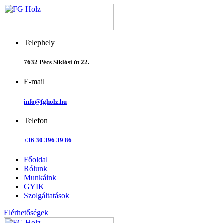
Skip
to
content
Telephely
7632 Pécs Siklósi út 22.
E-mail
info@fgholz.hu
Telefon
+36 30 396 39 86
Főoldal
Rólunk
Munkáink
GYIK
Szolgáltatások
Elérhetőségek