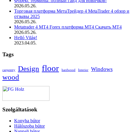
Форекс термины: полный гайд для новичков!
2026.05.26.
Торговая платформа МетаТрейдер 4 MetaTrader 4 обзор и
отзывы 2025
2026.05.26.
Metatrader 4 MT4 Forex платформа MT4 Скачать MT4
2026.05.26.
Helló Világ!
2023.04.05.
Tags
floor
Design
Windows
carpentry
hardwood
Interior
wood
Szolgáltatások
Konyha bútor
Hálószoba bútor
Nappali bútor