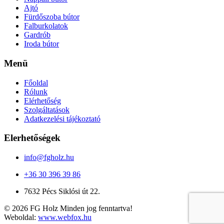
Ajtó
Fürdőszoba bútor
Falburkolatok
Gardrób
Iroda bútor
Menü
Főoldal
Rólunk
Elérhetőség
Szolgáltatások
Adatkezelési tájékoztató
Elerhetőségek
info@fgholz.hu
+36 30 396 39 86
7632 Pécs Siklósi út 22.
© 2026
FG Holz
Minden jog fenntartva!
Weboldal:
www.webfox.hu