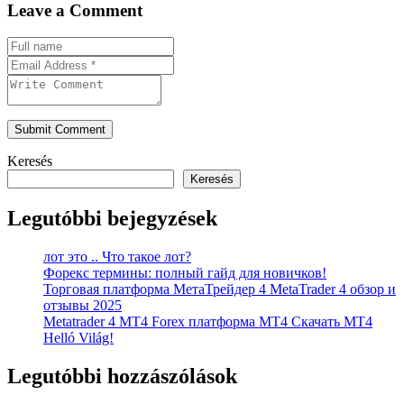
Leave a Comment
Submit Comment
Keresés
Keresés
Legutóbbi bejegyzések
лот это .. Что такое лот?
Форекс термины: полный гайд для новичков!
Торговая платформа МетаТрейдер 4 MetaTrader 4 обзор и
отзывы 2025
Metatrader 4 MT4 Forex платформа MT4 Скачать MT4
Helló Világ!
Legutóbbi hozzászólások