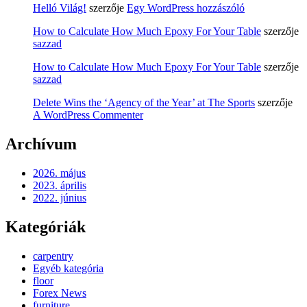
Helló Világ!
szerzője
Egy WordPress hozzászóló
How to Calculate How Much Epoxy For Your Table
szerzője
sazzad
How to Calculate How Much Epoxy For Your Table
szerzője
sazzad
Delete Wins the ‘Agency of the Year’ at The Sports
szerzője
A WordPress Commenter
Archívum
2026. május
2023. április
2022. június
Kategóriák
carpentry
Egyéb kategória
floor
Forex News
furniture