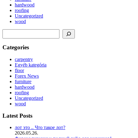
hardwood
roofing
Uncategorized
wood
Keresés
Categories
carpentry
Egyéb kategória
floor
Forex News
furniture
hardwood
roofing
Uncategorized
wood
Latest Posts
лот это .. Что такое лот?
2026.05.26.